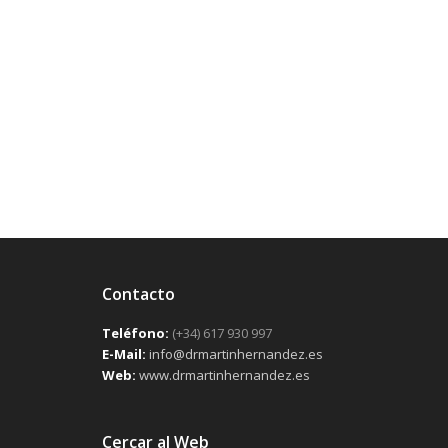
Contacto
Teléfono:
(+34) 617 930 997
E-Mail:
info@drmartinhernandez.es
Web:
www.drmartinhernandez.es
Cercar al Web