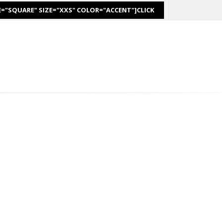
PE="SQUARE" SIZE="XXS" COLOR="ACCENT"]CLICK