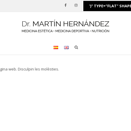
')" TYPE="FLAT" SHA
gina
web
.
Disculpin
les
molèsties
.