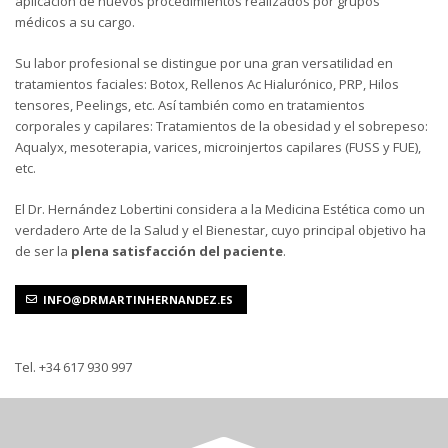
aplicación de nuevos procedimientos realizados por grupos
médicos a su cargo.
Su labor profesional se distingue por una gran versatilidad en
tratamientos faciales: Botox, Rellenos Ac Hialurónico, PRP, Hilos
tensores, Peelings, etc. Así también como en tratamientos
corporales y capilares: Tratamientos de la obesidad y el sobrepeso:
Aqualyx, mesoterapia, varices, microinjertos capilares (FUSS y FUE),
etc.
El Dr. Hernández Lobertini considera a la Medicina Estética como un
verdadero Arte de la Salud y el Bienestar, cuyo principal objetivo ha
de ser la
plena satisfacción del paciente
.
INFO@DRMARTINHERNANDEZ.ES
Tel. +34 617 930 997